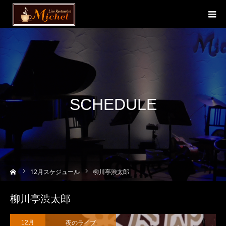
SCHEDULE
ーム
12
月スケジュール
柳川亭渋太郎
柳川亭渋太郎
夜のライブ
12月