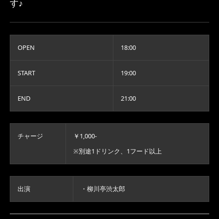
す♪
OPEN
18:00
START
19:00
END
21:00
チャージ
￥1,000-
※別途1ドリンク、1フード以上
出演
・柳川亭渋太郎