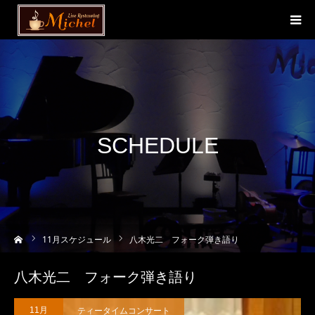
SCHEDULE
ーム
11
月スケジュール
八木光二 フォーク弾き語り
八木光二 フォーク弾き語り
ティータイムコンサート
11月