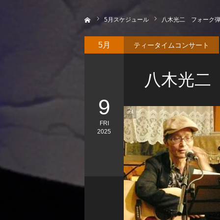
ホーム
5
月スケジュール
八木光二 フォーク
ティータイムコンサート
5月
八木光二
9
FRI
2025