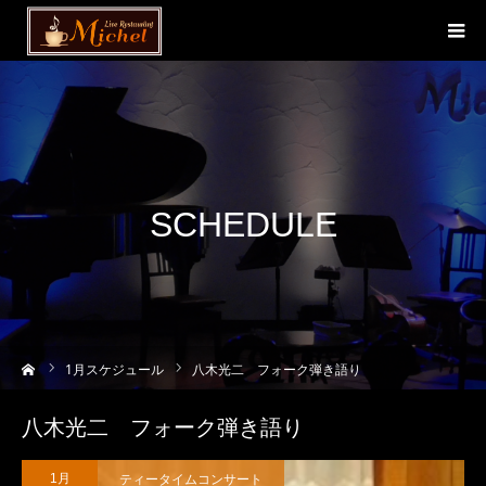
SCHEDULE
ーム
1
月スケジュール
八木光二 フォーク弾き語り
八木光二 フォーク弾き語り
ティータイムコンサート
1月