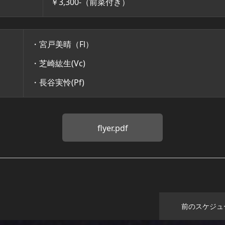
￥3,300-（前菜付き）
・宮戸美晴（Fl）
・芝崎紘生(Vc)
・長谷実怜(Pf)
flyer.pdf
前のスケジュ