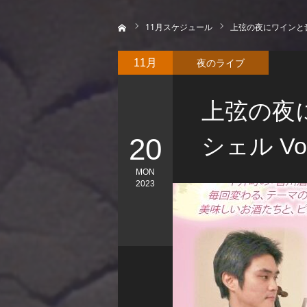
ホーム
11
月スケジュール
上弦の夜にワインと音
夜のライブ
11月
上弦の夜
20
シェル V
MON
2023