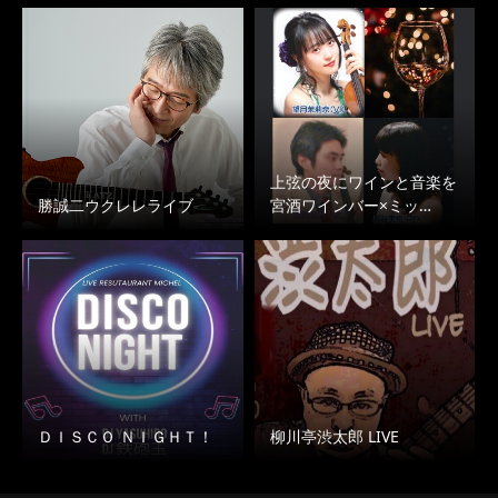
上弦の夜にワインと音楽を
勝誠二ウクレレライブ
宮酒ワインバー×ミッ…
ＤＩＳＣＯ ＮＩＧＨＴ！
柳川亭渋太郎 LIVE