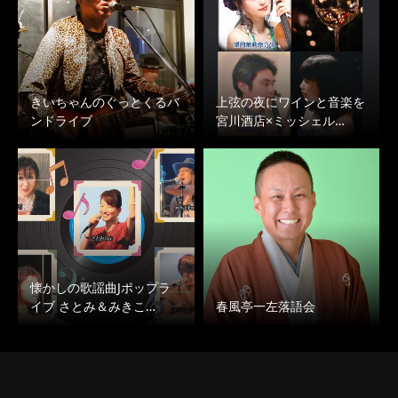
きいちゃんのぐっとくるバ
上弦の夜にワインと音楽を
ンドライブ
宮川酒店×ミッシェル…
懐かしの歌謡曲Jポップラ
イブ さとみ＆みきこ…
春風亭一左落語会