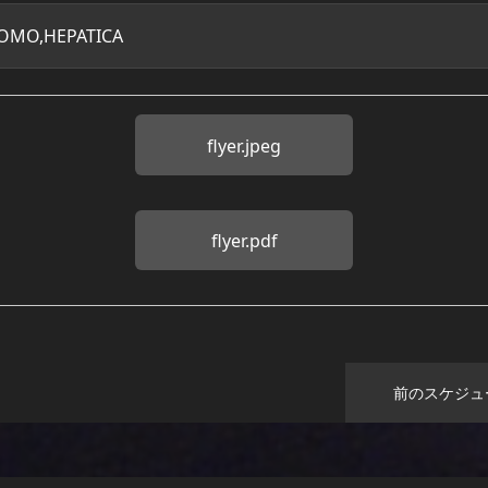
OMO,HEPATICA
flyer.jpeg
flyer.pdf
前のスケジュ