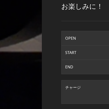
お楽しみに！
OPEN
START
END
チャージ