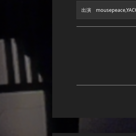
出演 mousepeace,YAC