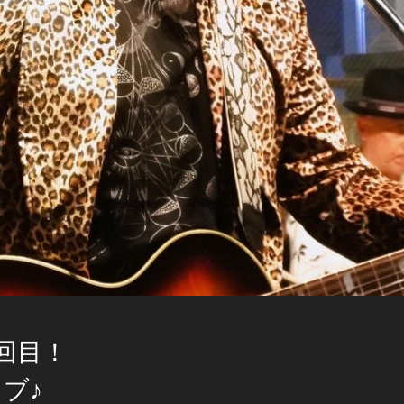
回目！
ブ♪