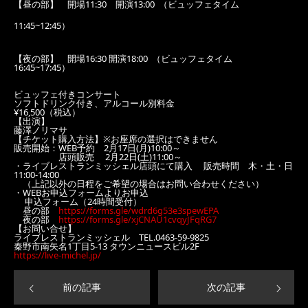
【昼の部】 開場11:30 開演13:00 （ビュッフェタイム
11:45~12:45）
【夜の部】 開場16:30 開演18:00 （ビュッフェタイム
16:45~17:45）
ビュッフェ付きコンサート
ソフトドリンク付き、アルコール別料金
¥16,500（税込）
【出演】
藤澤ノリマサ
【チケット購入方法】※お座席の選択はできません
販売開始：WEB予約 2月17日(月)10:00～
店頭販売 2月22日(土)11:00～
・ライブレストランミッシェル店頭にて購入 販売時間 木・土・日
11:00-14:00
（上記以外の日程をご希望の場合はお問い合わせください）
・WEBお申込フォームよりお申込
申込フォーム（24時間受付）
昼の部
https://forms.gle/wdrd6g53e3spewEPA
夜の部
https://forms.gle/xjCNAU1cvqyJFqRG7
【お問い合せ】
ライブレストランミッシェル TEL.0463-59-9825
秦野市南矢名1丁目5-13 タウンニュースビル2F
https://live-michel.jp/
前の記事
次の記事