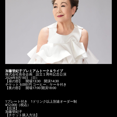
加藤登紀子プレミアムトーク＆ライブ
株式会社長谷企画 設立１周年記念公演
2024年8月18日 （日）
【昼の部】 開場13:30 開演14:30
チケット 9,000 円 コーヒー、ケーキ付き
【夜の部】 開場17:00 開演18:00
1プレート付き 1ドリンク以上別途オーダー制
¥12,000（税込）
【出演】
加藤登紀子
【チケット購入方法】