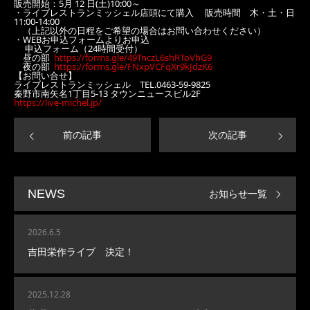
販売開始：5月 12 日(土)10:00～
・ライブレストランミッシェル店頭にて購入 販売時間 木・土・日
11:00-14:00
（上記以外の日程をご希望の場合はお問い合わせください）
・WEBお申込フォームよりお申込
申込フォーム（24時間受付）
昼の部
https://forms.gle/49TnczL6shRToVhG9
夜の部
https://forms.gle/FNxpVCFqXr9kJdzK6
【お問い合せ】
ライブレストランミッシェル TEL.0463-59-9825
秦野市南矢名1丁目5-13 タウンニュースビル2F
https://live-michel.jp/
前の記事
次の記事
お知らせ一覧
NEWS
2026.6.5
吉田栄作ライブ 決定！
2025.12.28